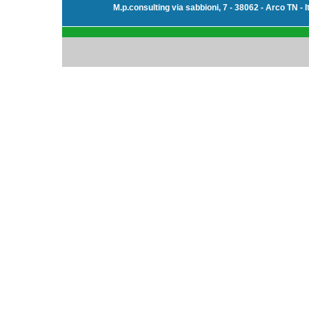
M.p.consulting via sabbioni, 7 - 38062 - Arco TN - I