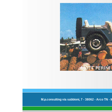
M.p.consulting via sabbioni, 7 - 38062 - Arco TN - I