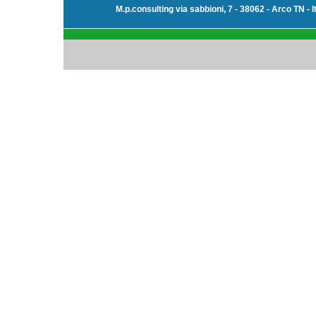
M.p.consulting via sabbioni, 7 - 38062 - Arco TN - I